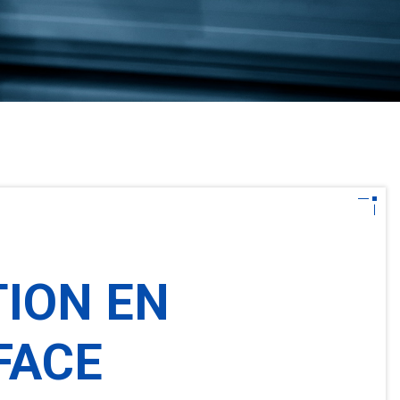
ION EN
FACE