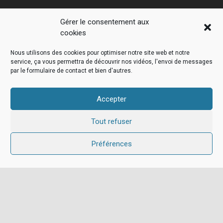
Gérer le consentement aux
cookies
Nous utilisons des cookies pour optimiser notre site web et notre
service, ça vous permettra de découvrir nos vidéos, l'envoi de messages
par le formulaire de contact et bien d'autres.
Accepter
INFORMATIONS
Tout refuser
Préférences
Adresse: 16 rue Moulin – 44880 Sautron
Email:
commercial@cosquer.fr
Téléphone: 02 40 63 93 40
Fax: 02 40 63 28 07
Lundi au jeudi 8h-12h30, 13h30-17h